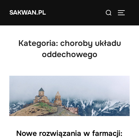
Skip
Search
SAKWAN.PL
to
TOGGLE
for:
content
Kategoria:
choroby układu
oddechowego
Nowe rozwiązania w farmacji: