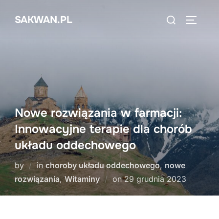
Skip
Search
SAKWAN.PL
to
TOGGLE
for:
content
Nowe rozwiązania w farmacji:
Innowacyjne terapie dla chorób
układu oddechowego
by
in
choroby układu oddechowego
,
nowe
Posted
rozwiązania
,
Witaminy
on
29 grudnia 2023
on