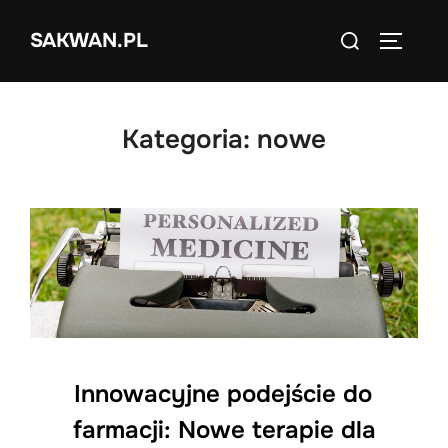
Skip
Search
SAKWAN.PL
to
TOGGLE
for:
content
Kategoria:
nowe
Innowacyjne podejście do
farmacji: Nowe terapie dla