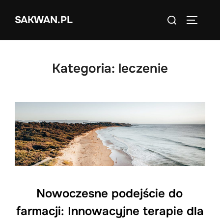
Skip
Search
SAKWAN.PL
to
TOGGLE
for:
content
Kategoria:
leczenie
Nowoczesne podejście do
farmacji: Innowacyjne terapie dla