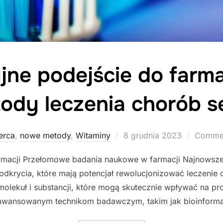
ne podejście do farma
ody leczenia chorób s
Posted
erca
,
nowe metody
,
Witaminy
8 grudnia 2023
Commen
on
armacji Przełomowe badania naukowe w farmacji Najnowsze
dkrycia, które mają potencjał rewolucjonizować leczenie
molekuł i substancji, które mogą skutecznie wpływać na 
aawansowanym technikom badawczym, takim jak bioinformat