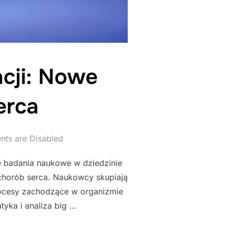
cji: Nowe
erca
ts are Disabled
 badania naukowe w dziedzinie
 chorób serca. Naukowcy skupiają
procesy zachodzące w organizmie
yka i analiza big …