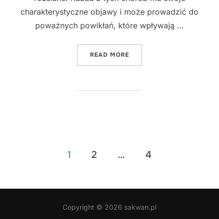
charakterystyczne objawy i może prowadzić do
poważnych powikłań, które wpływają …
"INNOWACYJNE PODEJŚCI
READ MORE
Stronicowanie
1
2
…
4
wpisów
Copyright © 2026 sakwan.pl