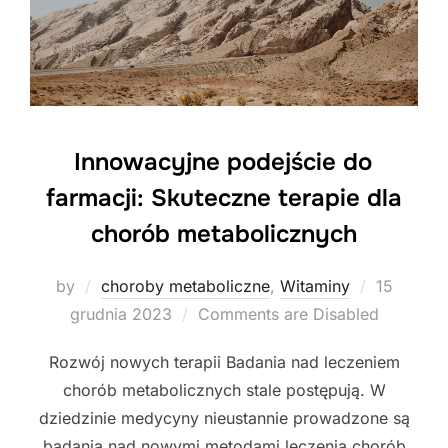
Innowacyjne podejście do
farmacji: Skuteczne terapie dla
chorób metabolicznych
Posted
by
choroby metaboliczne
,
Witaminy
15
on
grudnia 2023
Comments are Disabled
Rozwój nowych terapii Badania nad leczeniem
chorób metabolicznych stale postępują. W
dziedzinie medycyny nieustannie prowadzone są
badania nad nowymi metodami leczenia chorób