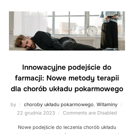
Innowacyjne podejście do
farmacji: Nowe metody terapii
dla chorób układu pokarmowego
Post
by
choroby układu pokarmowego
,
Witaminy
on
22 grudnia 2023
Comments are Disabled
Nowe podejście do leczenia chorób układu