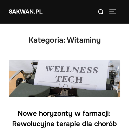
Skip
Search
SAKWAN.PL
to
TOGGLE
for:
content
Kategoria:
Witaminy
Nowe horyzonty w farmacji:
Rewolucyjne terapie dla chorób