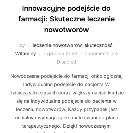
Innowacyjne podejście do
farmacji: Skuteczne leczenie
nowotworów
by
leczenie nowotworów
,
skuteczność
,
Posted
Witaminy
1 grudnia 2023
Comments are
on
Disabled
Nowoczesne podejście do farmacji onkologicznej
Indywidualne podejście do pacjenta W
dzisiejszych czasach coraz większy nacisk kładzie
się na indywidualne podejście do pacjenta w
leczeniu nowotworów. Każdy przypadek jest
unikalny i wymaga spersonalizowanego planu
terapeutycznego. Dzięki nowoczesnym