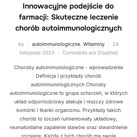
Innowacyjne podejście do
farmacji: Skuteczne leczenie
chorób autoimmunologicznych
Posted
by
autoimmunologiczne
,
Witaminy
24
on
listopada 2023
Comments are Disabled
Choroby autoimmunologiczne - wprowadzenie
Definicja i przykłady chorób
autoimmunologicznych Choroby
autoimmunologiczne to grupa schorzeń, w których
układ odpornościowy atakuje i niszczy zdrowe
komórki i tkanki organizmu. Przykłady takich
chorób to toczeń rumieniowaty układowy,
reumatoidalne zapalenie stawów oraz stwardnienie
rozsiane. Każda z tych chorób ma swoje