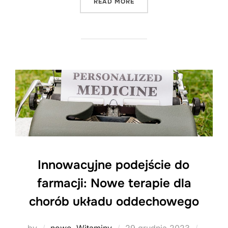
"NOWOCZESNE PODEJŚCIE 
READ MORE
Innowacyjne podejście do
farmacji: Nowe terapie dla
chorób układu oddechowego
Posted
by
nowe
,
Witaminy
29 grudnia 2023