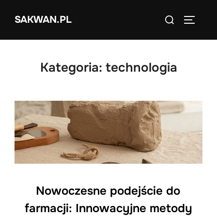
Skip
Search
SAKWAN.PL
to
TOGGLE
for:
content
Kategoria:
technologia
Nowoczesne podejście do
farmacji: Innowacyjne metody