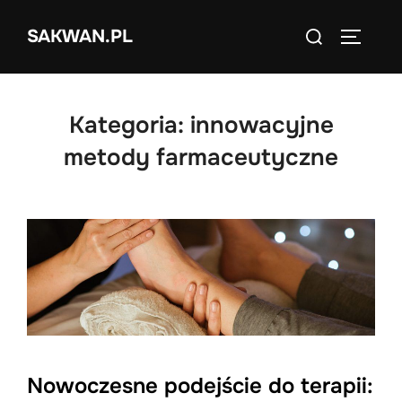
Skip
Search
SAKWAN.PL
to
TOGGLE
for:
content
Kategoria:
innowacyjne
metody farmaceutyczne
Nowoczesne podejście do terapii: