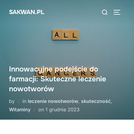
Skip
Search
SAKWAN.PL
to
TOGGLE
for:
content
Innowacyjne podejście do
farmacji: Skuteczne leczenie
nowotworów
by
in
leczenie nowotworów
,
skuteczność
,
Posted
Witaminy
on
1 grudnia 2023
on