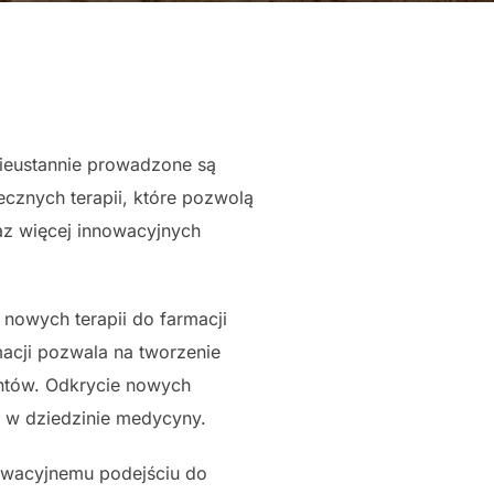
ieustannie prowadzone są
znych terapii, które pozwolą
az więcej innowacyjnych
owych terapii do farmacji
acji pozwala na tworzenie
entów. Odkrycie nowych
i w dziedzinie medycyny.
owacyjnemu podejściu do