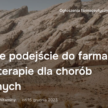
Ogłoszenia farmaceutyczn
 podejście do farmac
erapie dla chorób
nych
Posted
Witaminy
on
15 grudnia 2023
on