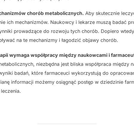
echanizmów chorób metabolicznych.
Aby skutecznie leczy
enie ich mechanizmów. Naukowcy i lekarze muszą badać pr
ynniki prowadzące do rozwoju tych chorób. Dopiero wted
wpływać na te mechanizmy i łagodzić objawy chorób.
apii wymaga współpracy między naukowcami i farmaceu
metabolicznych, niezbędna jest bliska współpraca między
yniki badań, które farmaceuci wykorzystują do opracowani
ianę informacji możemy osiągnąć postęp w dziedzinie farm
leczenia.