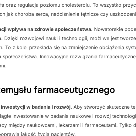
ła oraz regulacja poziomu cholesterolu. To wszystko przyc
ch jak choroba serca, nadciśnienie tętnicze czy uszkodzeni
acji wpływa na zdrowie społeczeństwa.
Nowatorskie podej
 Dzięki rozwojowi nauki i technologii, możliwe jest tworze
h. To z kolei przekłada się na zmniejszenie obciążenia sys
 społeczeństwa. Innowacyjne rozwiązania farmaceutyczne
mi.
zemysłu farmaceutycznego
nwestycji w badania i rozwój.
Aby stworzyć skuteczne te
ciągłe inwestowanie w badania naukowe i rozwój technolo
racy między naukowcami, lekarzami i farmaceutami. Tylko
poprawią jakość życia pacjentów.