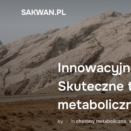
Skip
SAKWAN.PL
to
content
Innowacyjne
Skuteczne t
metabolicz
by
in
choroby metaboliczne
,