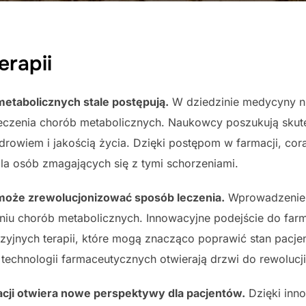
rapii
etabolicznych stale postępują.
W dziedzinie medycyny n
czenia chorób metabolicznych. Naukowcy poszukują skutec
drowiem i jakością życia. Dzięki postępom w farmacji, cor
dla osób zmagających się z tymi schorzeniami.
może zrewolucjonizować sposób leczenia.
Wprowadzenie n
niu chorób metabolicznych. Innowacyjne podejście do farm
cyzyjnych terapii, które mogą znacząco poprawić stan pacj
 technologii farmaceutycznych otwierają drzwi do rewolucj
cji otwiera nowe perspektywy dla pacjentów.
Dzięki inn