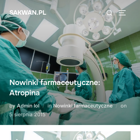
Skip
Search
SAKWAN.PL
to
TOGGLE
for:
content
Nowinki farmaceutyczne:
Atropina
Poste
by
Admin lol
in
Nowinki farmaceutyczne
on
on
5 sierpnia 2015