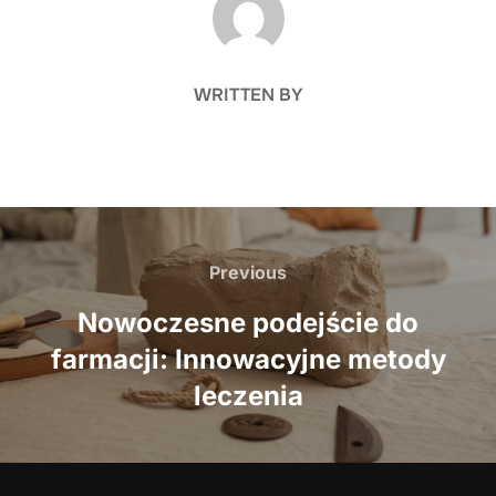
WRITTEN BY
Nawigacja
wpisu
Previous
Previous
Nowoczesne podejście do
farmacji: Innowacyjne metody
leczenia