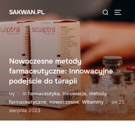
Skip
Search
SAKWAN.PL
to
TOGGLE
for:
content
Nowoczesne metody
farmaceutyczne: Innowacyjne
podejście do terapii
by
in
farmaceutyka
,
innowacje
,
metody
Posted
farmaceutyczne
,
nowoczesne
,
Witaminy
on
25
on
sierpnia 2023