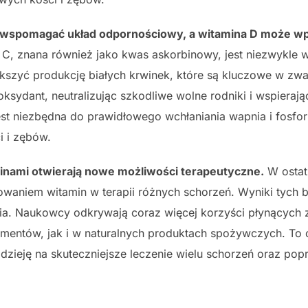
 wspomagać układ odpornościowy, a witamina D może w
C, znana również jako kwas askorbinowy, jest niezwykle 
zyć produkcję białych krwinek, które są kluczowe w zwal
yoksydant, neutralizując szkodliwe wolne rodniki i wspiera
jest niezbędna do prawidłowego wchłaniania wapnia i fos
i i zębów.
inami otwierają nowe możliwości terapeutyczne.
W ostat
waniem witamin w terapii różnych schorzeń. Wyniki tych 
nia. Naukowcy odkrywają coraz więcej korzyści płynących
ementów, jak i w naturalnych produktach spożywczych. T
zieję na skuteczniejsze leczenie wielu schorzeń oraz pop