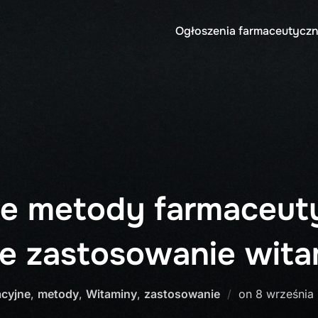
Ogłoszenia farmaceutyczn
 metody farmaceut
e zastosowanie wita
Posted
cyjne
,
metody
,
Witaminy
,
zastosowanie
on
8 września
on