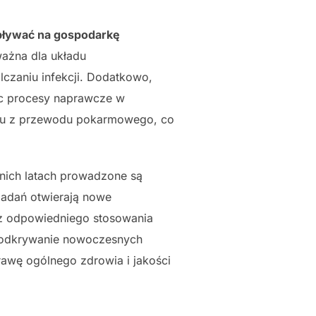
pływać na gospodarkę
ważna dla układu
czaniu infekcji. Dodatkowo,
jąc procesy naprawcze w
foru z przewodu pokarmowego, co
nich latach prowadzone są
badań otwierają nowe
 z odpowiedniego stosowania
o odkrywanie nowoczesnych
rawę ogólnego zdrowia i jakości