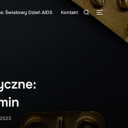
Search
e: Światowy Dzień AIDS
Kontakt
TOGGLE S
for:
yczne:
min
 2023