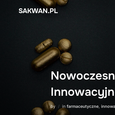
Skip
SAKWAN.PL
to
content
Nowoczesne
Innowacyjn
by
in
farmaceutyczne
,
innowa